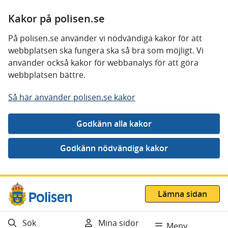
Kakor på polisen.se
På polisen.se använder vi nödvändiga kakor för att
webbplatsen ska fungera ska så bra som möjligt. Vi
använder också kakor för webbanalys för att göra
webbplatsen bättre.
Så här använder polisen.se kakor
Gå direkt till innehåll
Lämna sidan
Sök
Mina sidor
Meny