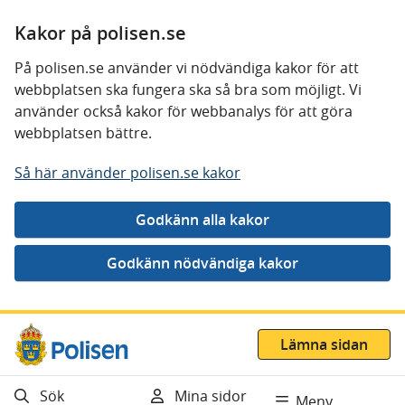
Kakor på polisen.se
På polisen.se använder vi nödvändiga kakor för att
webbplatsen ska fungera ska så bra som möjligt. Vi
använder också kakor för webbanalys för att göra
webbplatsen bättre.
Så här använder polisen.se kakor
Gå direkt till innehåll
Lämna sidan
Sök
Mina sidor
Meny