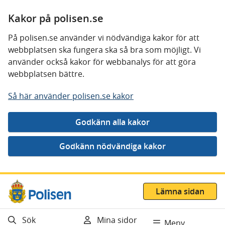
Kakor på polisen.se
På polisen.se använder vi nödvändiga kakor för att
webbplatsen ska fungera ska så bra som möjligt. Vi
använder också kakor för webbanalys för att göra
webbplatsen bättre.
Så här använder polisen.se kakor
Gå direkt till innehåll
Lämna sidan
Sök
Mina sidor
Meny