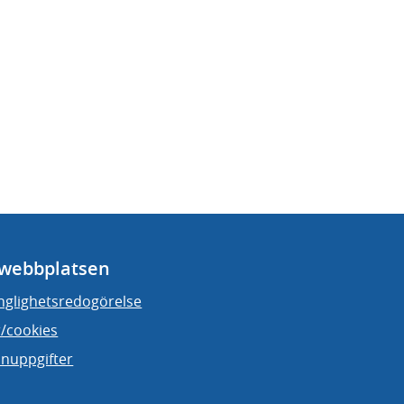
webbplatsen
änglighetsredogörelse
/cookies
nuppgifter