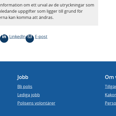
information om ett urval av de utryckningar som
nledande uppgifter som ligger till grund för
terna kan komma att ändras.
LinkedIn
E-post
Jobb
Om 
Bli polis
Tillg
Lediga jobb
Kakor
Polisens volontärer
Perso