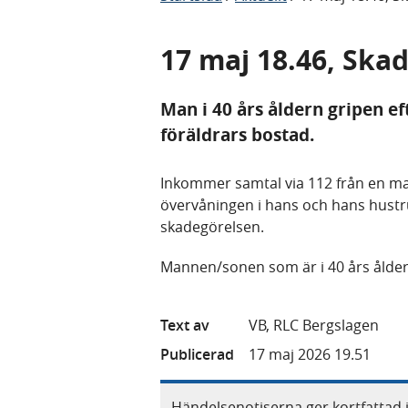
17 maj 18.46, Ska
Man i 40 års åldern gripen eft
föräldrars bostad.
Inkommer samtal via 112 från en m
övervåningen i hans och hans hustr
skadegörelsen.
Mannen/sonen som är i 40 års åldern
Text av
VB, RLC Bergslagen
Publicerad
17 maj 2026 19.51
Händelsenotiserna ger kortfattad 