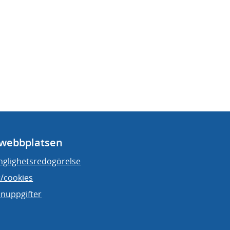
webbplatsen
änglighetsredogörelse
/cookies
nuppgifter