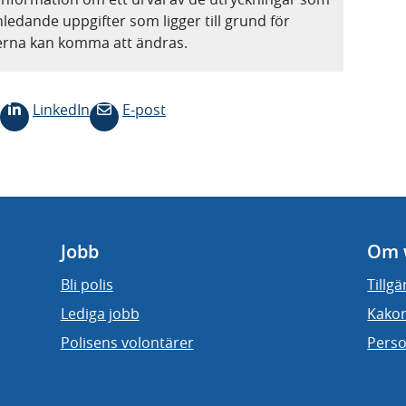
nledande uppgifter som ligger till grund för
terna kan komma att ändras.
LinkedIn
E-post
Jobb
Om 
Bli polis
Tillg
Lediga jobb
Kakor
Polisens volontärer
Perso