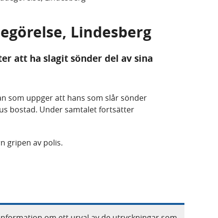
degörelse, Lindesberg
er att ha slagit sönder del av sina
an som uppger att hans som slår sönder
us bostad. Under samtalet fortsätter
 gripen av polis.
information om ett urval av de utryckningar som