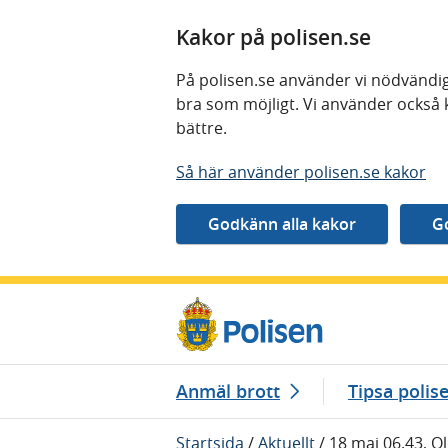
Kakor på polisen.se
På polisen.se använder vi nödvändig
bra som möjligt. Vi använder också 
bättre.
Så här använder polisen.se kakor
Gå direkt till innehåll
Anmäl brott
Tipsa polis
Startsida
/
Aktuellt
/
18 maj 06.43, O