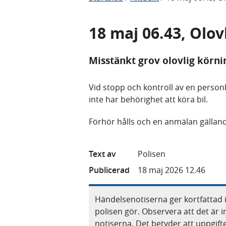
18 maj 06.43, Olo
Misstänkt grov olovlig körni
Vid stopp och kontroll av en personb
inte har behörighet att köra bil.
Förhör hålls och en anmälan gälland
Text av
Polisen
Publicerad
18 maj 2026 12.46
Händelsenotiserna ger kortfattad 
polisen gör. Observera att det är i
notiserna. Det betyder att uppgif