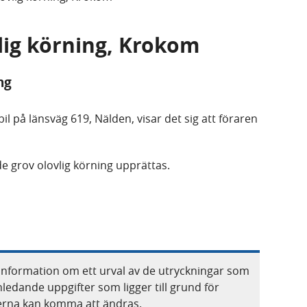
vlig körning, Krokom
ng
il på länsväg 619, Nälden, visar det sig att föraren
e grov olovlig körning upprättas.
information om ett urval av de utryckningar som
nledande uppgifter som ligger till grund för
terna kan komma att ändras.