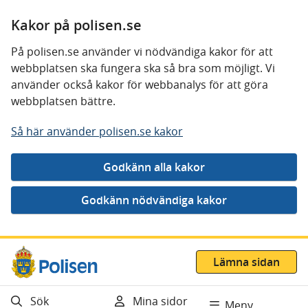
Kakor på polisen.se
På polisen.se använder vi nödvändiga kakor för att
webbplatsen ska fungera ska så bra som möjligt. Vi
använder också kakor för webbanalys för att göra
webbplatsen bättre.
Så här använder polisen.se kakor
Gå direkt till innehåll
Lämna sidan
Sök
Mina sidor
Meny