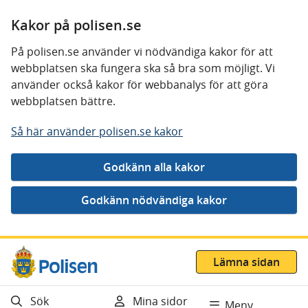
Kakor på polisen.se
På polisen.se använder vi nödvändiga kakor för att
webbplatsen ska fungera ska så bra som möjligt. Vi
använder också kakor för webbanalys för att göra
webbplatsen bättre.
Så här använder polisen.se kakor
Gå direkt till innehåll
Lämna sidan
Sök
Mina sidor
Meny