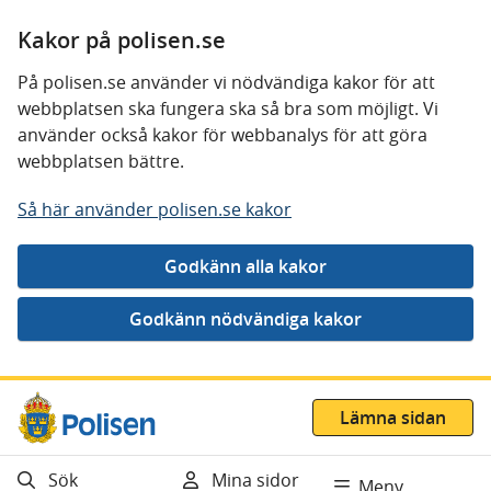
Kakor på polisen.se
På polisen.se använder vi nödvändiga kakor för att
webbplatsen ska fungera ska så bra som möjligt. Vi
använder också kakor för webbanalys för att göra
webbplatsen bättre.
Så här använder polisen.se kakor
Gå direkt till innehåll
Lämna sidan
Sök
Mina sidor
Meny