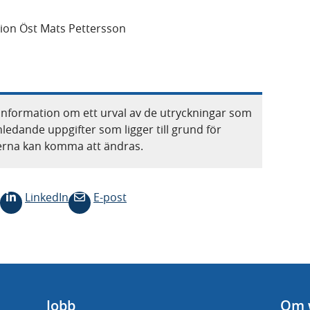
ion Öst Mats Pettersson
information om ett urval av de utryckningar som
nledande uppgifter som ligger till grund för
terna kan komma att ändras.
LinkedIn
E-post
Jobb
Om 