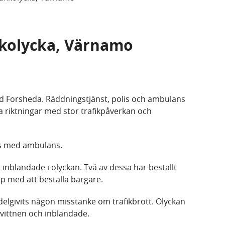
fikolycka, Värnamo
vid Forsheda. Räddningstjänst, polis och ambulans
a riktningar med stor trafikpåverkan och
hus med ambulans.
t inblandade i olyckan. Två av dessa har beställt
älp med att beställa bärgare.
delgivits någon misstanke om trafikbrott. Olyckan
 vittnen och inblandade.