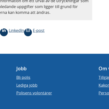
information om ett urval av de utryckningar som
nledande uppgifter som ligger till grund för
terna kan komma att ändras.
LinkedIn
E-post
Jobb
Om 
Bli polis
Tillg
Lediga jobb
Kakor
Polisens volontärer
Perso