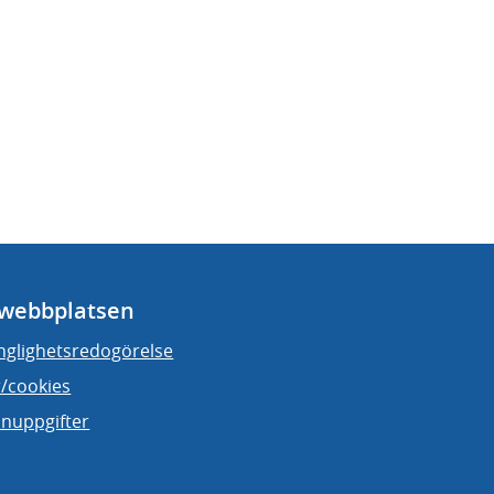
webbplatsen
änglighetsredogörelse
/cookies
nuppgifter