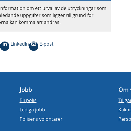
information om ett urval av de utryckningar som
nledande uppgifter som ligger till grund för
terna kan komma att ändras.
LinkedIn
E-post
Jobb
Om 
Bli polis
Tillg
Lediga jobb
Kakor
Polisens volontärer
Perso