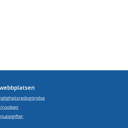
webbplatsen
änglighetsredogörelse
/cookies
nuppgifter