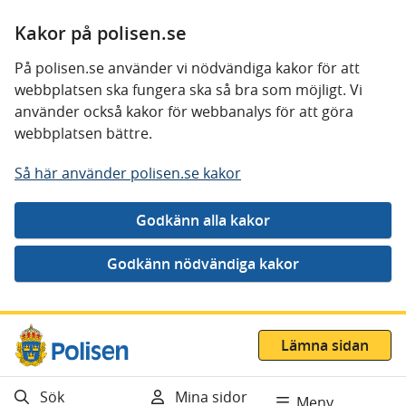
Kakor på polisen.se
På polisen.se använder vi nödvändiga kakor för att
webbplatsen ska fungera ska så bra som möjligt. Vi
använder också kakor för webbanalys för att göra
webbplatsen bättre.
Så här använder polisen.se kakor
Gå direkt till innehåll
Lämna sidan
Sök
Mina sidor
Meny