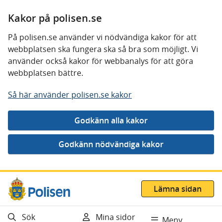
Kakor på polisen.se
På polisen.se använder vi nödvändiga kakor för att
webbplatsen ska fungera ska så bra som möjligt. Vi
använder också kakor för webbanalys för att göra
webbplatsen bättre.
Så här använder polisen.se kakor
Gå direkt till innehåll
Lämna sidan
Sök
Mina sidor
Meny