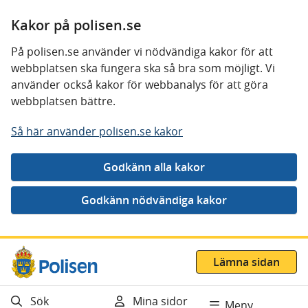
Kakor på polisen.se
På polisen.se använder vi nödvändiga kakor för att
webbplatsen ska fungera ska så bra som möjligt. Vi
använder också kakor för webbanalys för att göra
webbplatsen bättre.
Så här använder polisen.se kakor
Gå direkt till innehåll
Lämna sidan
Sök
Mina sidor
Meny