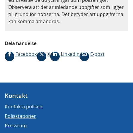
ett urval av de utryckningar som polisen gör.
Observera att det är inledande uppgifter som ligger
till grund för notiserna. Det betyder att uppgifterna
kan komma att ändras.
Dela händelse
Facebook
X
LinkedIn
E-post
Kontakt
Kontakta polisen
Polisstationer
Pressrum