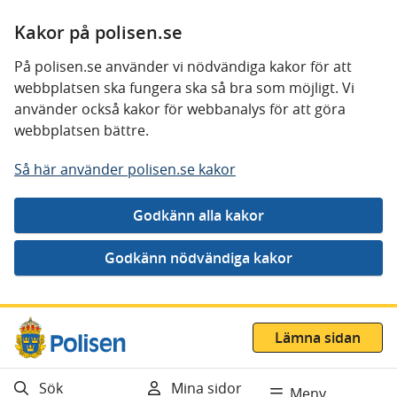
Kakor på polisen.se
På polisen.se använder vi nödvändiga kakor för att
webbplatsen ska fungera ska så bra som möjligt. Vi
använder också kakor för webbanalys för att göra
webbplatsen bättre.
Så här använder polisen.se kakor
Gå direkt till innehåll
Lämna sidan
Sök
Mina sidor
Meny