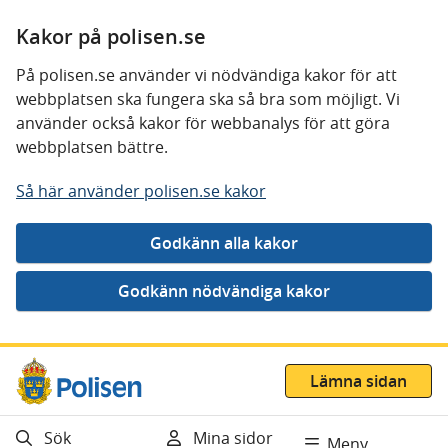
Kakor på polisen.se
På polisen.se använder vi nödvändiga kakor för att
webbplatsen ska fungera ska så bra som möjligt. Vi
använder också kakor för webbanalys för att göra
webbplatsen bättre.
Så här använder polisen.se kakor
Gå direkt till innehåll
Lämna sidan
Sök
Mina sidor
Meny