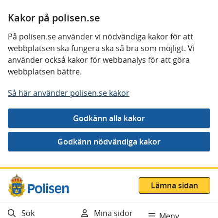
Kakor på polisen.se
På polisen.se använder vi nödvändiga kakor för att
webbplatsen ska fungera ska så bra som möjligt. Vi
använder också kakor för webbanalys för att göra
webbplatsen bättre.
Så här använder polisen.se kakor
Gå direkt till innehåll
Lämna sidan
Sök
Mina sidor
Meny