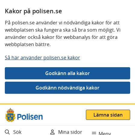
Kakor på polisen.se
På polisen.se använder vi nödvändiga kakor för att
webbplatsen ska fungera ska så bra som möjligt. Vi
använder också kakor för webbanalys för att göra
webbplatsen bättre.
Så här använder polisen.se kakor
Gå direkt till innehåll
Lämna sidan
Sök
Mina sidor
Meny