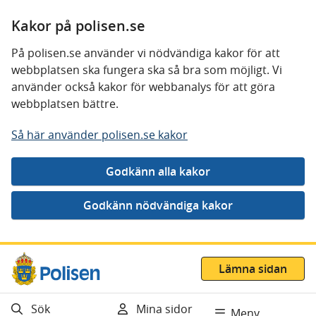
Kakor på polisen.se
På polisen.se använder vi nödvändiga kakor för att
webbplatsen ska fungera ska så bra som möjligt. Vi
använder också kakor för webbanalys för att göra
webbplatsen bättre.
Så här använder polisen.se kakor
Gå direkt till innehåll
Lämna sidan
Sök
Mina sidor
Meny