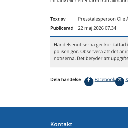
initiativ eller efter larm från allmän
Text av
Presstalesperson Olle 
Publicerad
22 maj 2026 07.34
Händelsenotiserna ger kortfattad 
polisen gör. Observera att det är i
notiserna. Det betyder att uppgif
Dela händelse
Facebook
X
Kontakt