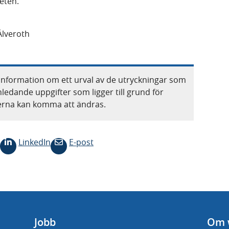
heten.
Älveroth
information om ett urval av de utryckningar som
nledande uppgifter som ligger till grund för
terna kan komma att ändras.
LinkedIn
E-post
Jobb
Om 