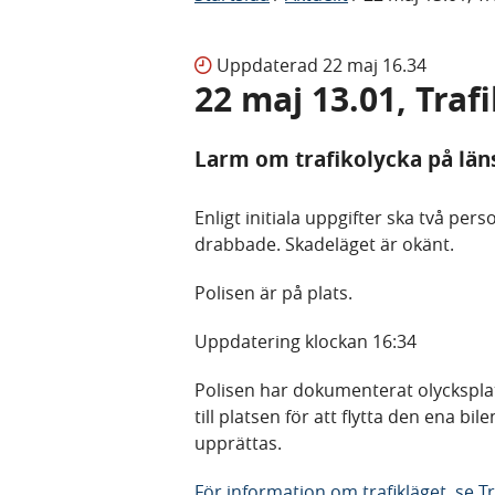
Uppdaterad
22 maj 16.34
22 maj 13.01, Tra
Larm om trafikolycka på läns
Enligt initiala uppgifter ska två per
drabbade. Skadeläget är okänt.
Polisen är på plats.
Uppdatering klockan 16:34
Polisen har dokumenterat olycksplats
till platsen för att flytta den ena bi
upprättas.
För information om trafikläget, se Tr