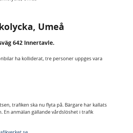
fikolycka, Umeå
väg 642 Innertavle.
sonbilar ha kolliderat, tre personer uppges vara
en, trafiken ska nu flyta på. Bärgare har kallats
len. En anmälan gällande vårdslöshet i trafik
afikverket.se