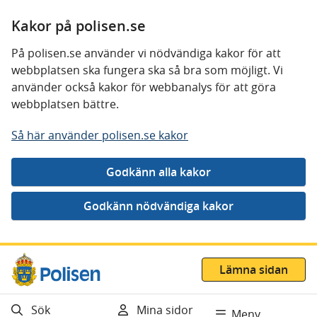
Kakor på polisen.se
På polisen.se använder vi nödvändiga kakor för att
webbplatsen ska fungera ska så bra som möjligt. Vi
använder också kakor för webbanalys för att göra
webbplatsen bättre.
Så här använder polisen.se kakor
Gå direkt till innehåll
Lämna sidan
Sök
Mina sidor
Meny