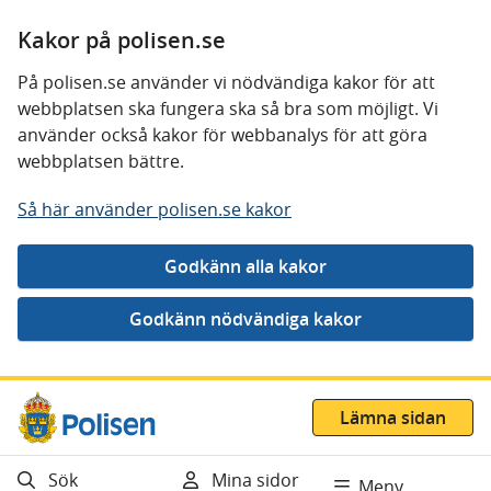
Kakor på polisen.se
På polisen.se använder vi nödvändiga kakor för att
webbplatsen ska fungera ska så bra som möjligt. Vi
använder också kakor för webbanalys för att göra
webbplatsen bättre.
Så här använder polisen.se kakor
Gå direkt till innehåll
Lämna sidan
Sök
Mina sidor
Meny