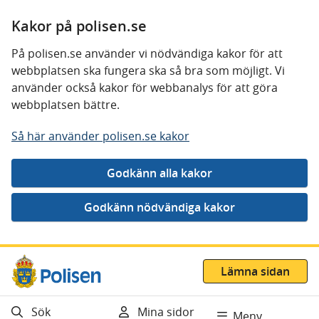
Kakor på polisen.se
På polisen.se använder vi nödvändiga kakor för att
webbplatsen ska fungera ska så bra som möjligt. Vi
använder också kakor för webbanalys för att göra
webbplatsen bättre.
Så här använder polisen.se kakor
Gå direkt till innehåll
Lämna sidan
Sök
Mina sidor
Meny