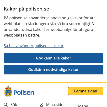
Kakor på polisen.se
På polisen.se använder vi nödvändiga kakor för att
webbplatsen ska fungera ska så bra som möjligt. Vi
använder också kakor för webbanalys för att göra
webbplatsen bättre.
Så här använder polisen.se kakor
Gå direkt till innehåll
Lämna sidan
Sök
Mina sidor
Meny