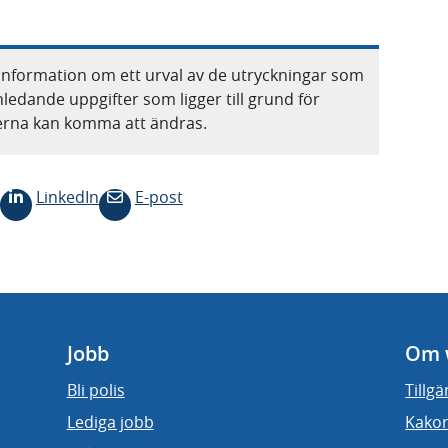
information om ett urval av de utryckningar som
nledande uppgifter som ligger till grund för
terna kan komma att ändras.
LinkedIn
E-post
Jobb
Om 
Bli polis
Tillg
Lediga jobb
Kakor