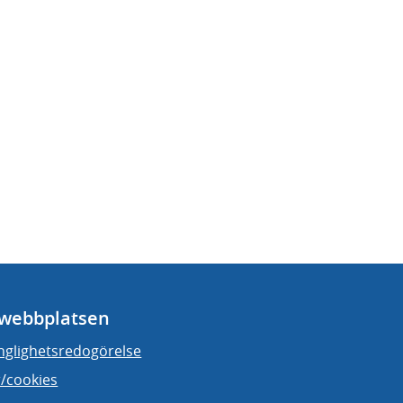
webbplatsen
änglighetsredogörelse
/cookies