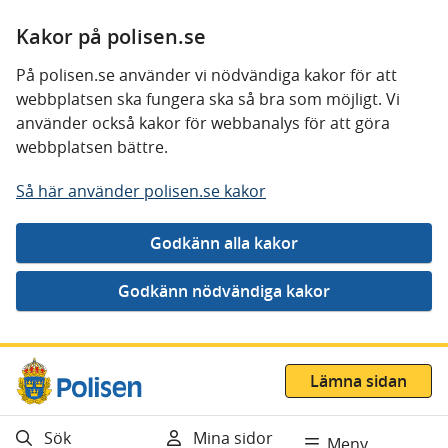
Kakor på polisen.se
På polisen.se använder vi nödvändiga kakor för att
webbplatsen ska fungera ska så bra som möjligt. Vi
använder också kakor för webbanalys för att göra
webbplatsen bättre.
Så här använder polisen.se kakor
Gå direkt till innehåll
Lämna sidan
Sök
Mina sidor
Meny