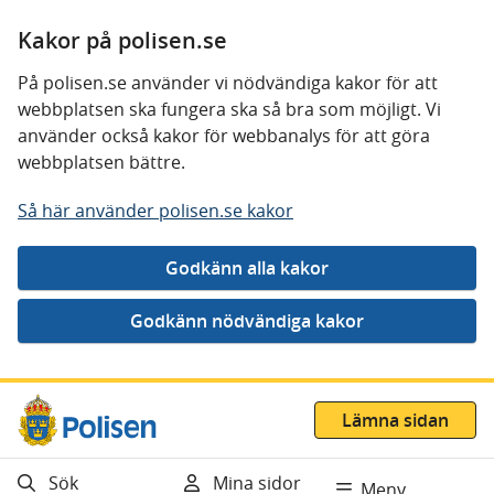
Kakor på polisen.se
På polisen.se använder vi nödvändiga kakor för att
webbplatsen ska fungera ska så bra som möjligt. Vi
använder också kakor för webbanalys för att göra
webbplatsen bättre.
Så här använder polisen.se kakor
Gå direkt till innehåll
Lämna sidan
Sök
Mina sidor
Meny