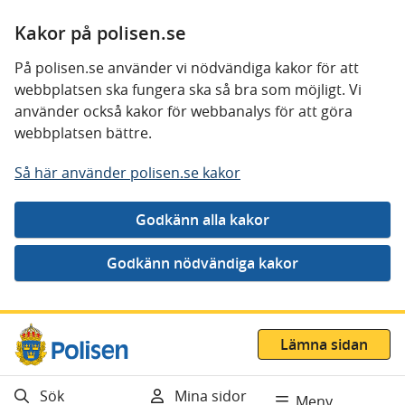
Kakor på polisen.se
På polisen.se använder vi nödvändiga kakor för att
webbplatsen ska fungera ska så bra som möjligt. Vi
använder också kakor för webbanalys för att göra
webbplatsen bättre.
Så här använder polisen.se kakor
Gå direkt till innehåll
Lämna sidan
Sök
Mina sidor
Meny