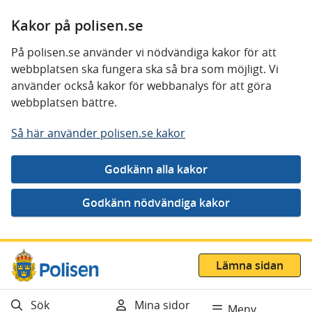
Kakor på polisen.se
På polisen.se använder vi nödvändiga kakor för att
webbplatsen ska fungera ska så bra som möjligt. Vi
använder också kakor för webbanalys för att göra
webbplatsen bättre.
Så här använder polisen.se kakor
Gå direkt till innehåll
Lämna sidan
Sök
Mina sidor
Meny