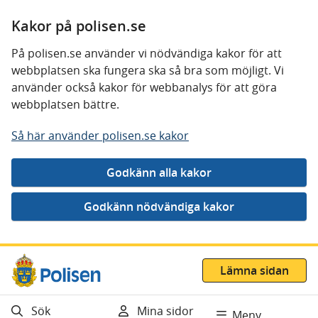
Kakor på polisen.se
På polisen.se använder vi nödvändiga kakor för att
webbplatsen ska fungera ska så bra som möjligt. Vi
använder också kakor för webbanalys för att göra
webbplatsen bättre.
Så här använder polisen.se kakor
Gå direkt till innehåll
Lämna sidan
Sök
Mina sidor
Meny