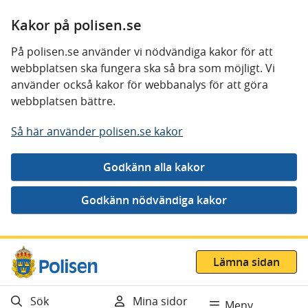
Kakor på polisen.se
På polisen.se använder vi nödvändiga kakor för att
webbplatsen ska fungera ska så bra som möjligt. Vi
använder också kakor för webbanalys för att göra
webbplatsen bättre.
Så här använder polisen.se kakor
Gå direkt till innehåll
Lämna sidan
Sök
Mina sidor
Meny