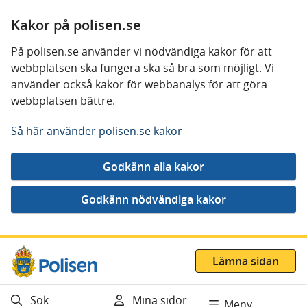
Kakor på polisen.se
På polisen.se använder vi nödvändiga kakor för att
webbplatsen ska fungera ska så bra som möjligt. Vi
använder också kakor för webbanalys för att göra
webbplatsen bättre.
Så här använder polisen.se kakor
Gå direkt till innehåll
Lämna sidan
Sök
Mina sidor
Meny