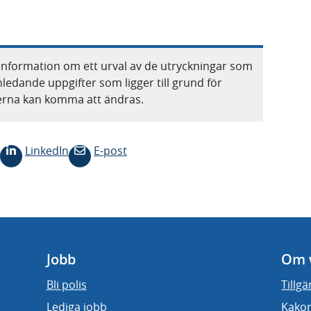
information om ett urval av de utryckningar som
nledande uppgifter som ligger till grund för
terna kan komma att ändras.
LinkedIn
E-post
Jobb
Om 
Bli polis
Tillg
Lediga jobb
Kakor