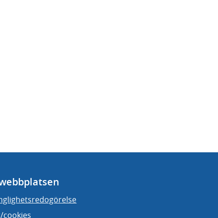
webbplatsen
änglighetsredogörelse
/cookies