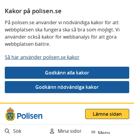
Kakor på polisen.se
På polisen.se använder vi nödvändiga kakor för att
webbplatsen ska fungera ska så bra som möjligt. Vi
använder också kakor för webbanalys för att göra
webbplatsen bättre.
Så här använder polisen.se kakor
Gå direkt till innehåll
Lämna sidan
Sök
Mina sidor
Meny