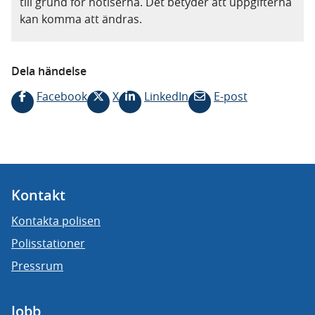
till grund för notiserna. Det betyder att uppgifterna
kan komma att ändras.
Dela händelse
Facebook
X
LinkedIn
E-post
Kontakt
Kontakta polisen
Polisstationer
Pressrum
Jobb