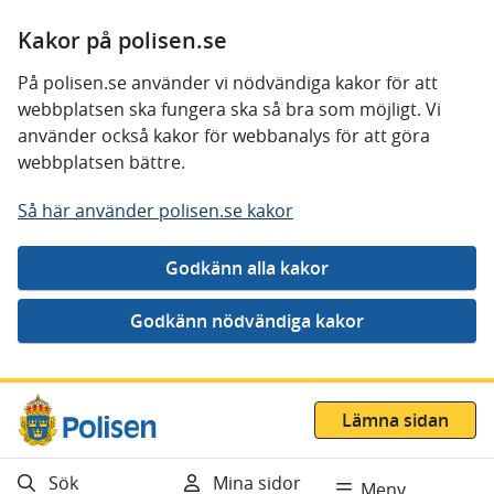
Kakor på polisen.se
På polisen.se använder vi nödvändiga kakor för att
webbplatsen ska fungera ska så bra som möjligt. Vi
använder också kakor för webbanalys för att göra
webbplatsen bättre.
Så här använder polisen.se kakor
Gå direkt till innehåll
Lämna sidan
Sök
Mina sidor
Meny