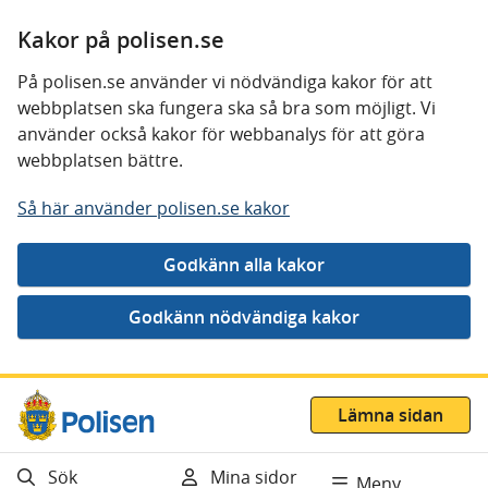
Kakor på polisen.se
På polisen.se använder vi nödvändiga kakor för att
webbplatsen ska fungera ska så bra som möjligt. Vi
använder också kakor för webbanalys för att göra
webbplatsen bättre.
Så här använder polisen.se kakor
Gå direkt till innehåll
Lämna sidan
Sök
Mina sidor
Meny