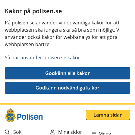
Kakor på polisen.se
På polisen.se använder vi nödvändiga kakor för att
webbplatsen ska fungera ska så bra som möjligt. Vi
använder också kakor för webbanalys för att göra
webbplatsen bättre.
Så här använder polisen.se kakor
Gå direkt till innehåll
Lämna sidan
Sök
Mina sidor
Meny