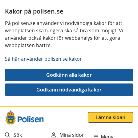
Kakor på polisen.se
På polisen.se använder vi nödvändiga kakor för att
webbplatsen ska fungera ska så bra som möjligt. Vi
använder också kakor för webbanalys för att göra
webbplatsen bättre.
Så här använder polisen.se kakor
Gå direkt till innehåll
Lämna sidan
Sök
Mina sidor
Meny