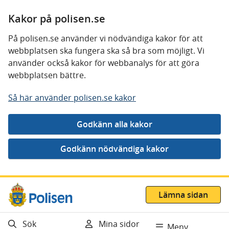
Kakor på polisen.se
På polisen.se använder vi nödvändiga kakor för att
webbplatsen ska fungera ska så bra som möjligt. Vi
använder också kakor för webbanalys för att göra
webbplatsen bättre.
Så här använder polisen.se kakor
Gå direkt till innehåll
Lämna sidan
Sök
Mina sidor
Meny