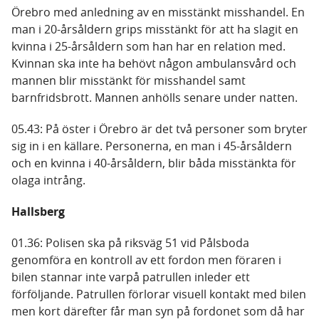
Örebro med anledning av en misstänkt misshandel. En
man i 20-årsåldern grips misstänkt för att ha slagit en
kvinna i 25-årsåldern som han har en relation med.
Kvinnan ska inte ha behövt någon ambulansvård och
mannen blir misstänkt för misshandel samt
barnfridsbrott. Mannen anhölls senare under natten.
05.43: På öster i Örebro är det två personer som bryter
sig in i en källare. Personerna, en man i 45-årsåldern
och en kvinna i 40-årsåldern, blir båda misstänkta för
olaga intrång.
Hallsberg
01.36: Polisen ska på riksväg 51 vid Pålsboda
genomföra en kontroll av ett fordon men föraren i
bilen stannar inte varpå patrullen inleder ett
förföljande. Patrullen förlorar visuell kontakt med bilen
men kort därefter får man syn på fordonet som då har