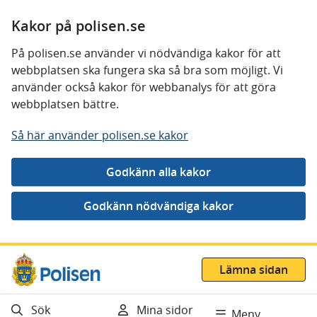
Kakor på polisen.se
På polisen.se använder vi nödvändiga kakor för att
webbplatsen ska fungera ska så bra som möjligt. Vi
använder också kakor för webbanalys för att göra
webbplatsen bättre.
Så här använder polisen.se kakor
Gå direkt till innehåll
Lämna sidan
Sök
Mina sidor
Meny