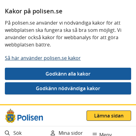
Kakor på polisen.se
På polisen.se använder vi nödvändiga kakor för att
webbplatsen ska fungera ska så bra som möjligt. Vi
använder också kakor för webbanalys för att göra
webbplatsen bättre.
Så här använder polisen.se kakor
Gå direkt till innehåll
Lämna sidan
Sök
Mina sidor
Meny