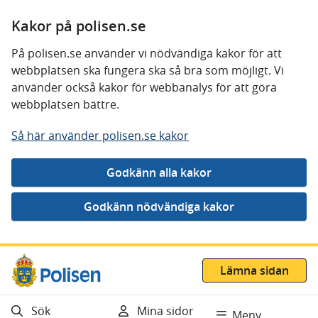
Kakor på polisen.se
På polisen.se använder vi nödvändiga kakor för att
webbplatsen ska fungera ska så bra som möjligt. Vi
använder också kakor för webbanalys för att göra
webbplatsen bättre.
Så här använder polisen.se kakor
Gå direkt till innehåll
Lämna sidan
Sök
Mina sidor
Meny