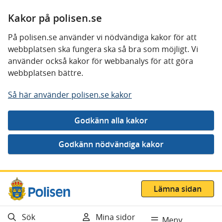
Kakor på polisen.se
På polisen.se använder vi nödvändiga kakor för att
webbplatsen ska fungera ska så bra som möjligt. Vi
använder också kakor för webbanalys för att göra
webbplatsen bättre.
Så här använder polisen.se kakor
Gå direkt till innehåll
Lämna sidan
Sök
Mina sidor
Meny