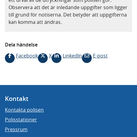
ett urval av de utryckningar som polisen gör.
Observera att det är inledande uppgifter som ligger
till grund för notiserna. Det betyder att uppgifterna
kan komma att ändras.
Dela händelse
Facebook
X
LinkedIn
E-post
Kontakt
Kontakta polisen
Polisstationer
Pressrum