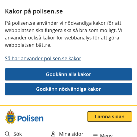
Kakor på polisen.se
På polisen.se använder vi nödvändiga kakor för att
webbplatsen ska fungera ska så bra som möjligt. Vi
använder också kakor för webbanalys för att göra
webbplatsen bättre.
Så här använder polisen.se kakor
Gå direkt till innehåll
Lämna sidan
Sök
Mina sidor
Meny