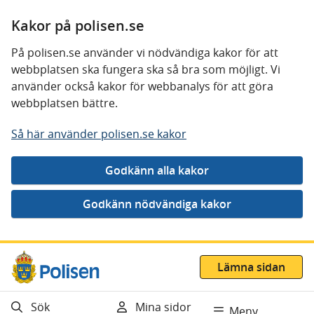
Kakor på polisen.se
På polisen.se använder vi nödvändiga kakor för att
webbplatsen ska fungera ska så bra som möjligt. Vi
använder också kakor för webbanalys för att göra
webbplatsen bättre.
Så här använder polisen.se kakor
Gå direkt till innehåll
Lämna sidan
Sök
Mina sidor
Meny