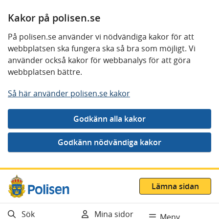
Kakor på polisen.se
På polisen.se använder vi nödvändiga kakor för att
webbplatsen ska fungera ska så bra som möjligt. Vi
använder också kakor för webbanalys för att göra
webbplatsen bättre.
Så här använder polisen.se kakor
Gå direkt till innehåll
Lämna sidan
Sök
Mina sidor
Meny