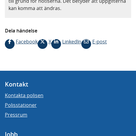
till grund för notiserna. Det betyder att uppgifterna
kan komma att ändras.
Dela händelse
Facebook
X
LinkedIn
E-post
Kontakt
Kontakta polisen
Polisstationer
Pressrum
Jobb