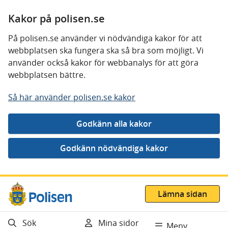
Kakor på polisen.se
På polisen.se använder vi nödvändiga kakor för att
webbplatsen ska fungera ska så bra som möjligt. Vi
använder också kakor för webbanalys för att göra
webbplatsen bättre.
Så här använder polisen.se kakor
Gå direkt till innehåll
Lämna sidan
Sök
Mina sidor
Meny